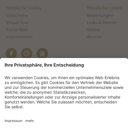
Nützliche Links
Nützliche Links
Gutscheine
Bewertungen
Virtual Tour
Links & Partner
Social Wall
Wetter
Impressionen
Anreise