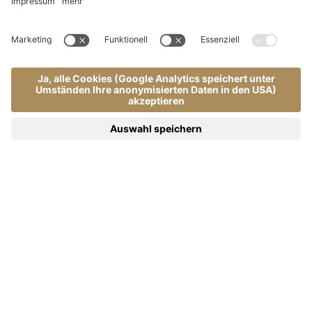
Home
Wellness & Therapy
.
.
Schwimmbad | Almhof Call 4*S - Dolomiten
Naturpool inspiriert von den
Dolomitenseen
Ein in den Fels eingebetteter Pool – wie ein
alpiner Bergsee