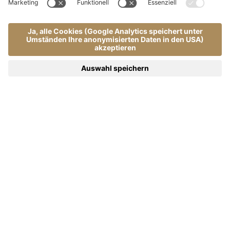
"Techni - Minceur Anticellulite"
Dauer:
50m
Preis:
110,00€
"Techni - Fermentè Dynamisant"
Dauer:
50m
Preis:
110,00€
"Slim Logic"
Dauer:
75m
Preis:
120,00€
Körperpeeling
Heublumenpeeling