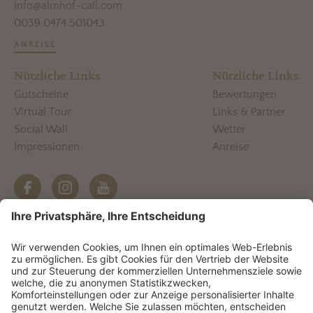
info@almhof-call.com
0039 0474 501043
ANREISE
Nützliche Links
Nützliche Links
Gutscheine
Bewertungen
Virtual Tour
Links & Partner
Social Wall
Wetter
Impressionen
Anreise